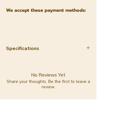
We accept these payment methods:
Specifications
Material:
apple leather
Color:
camel
Lining:
100% cotton
No Reviews Yet
Lining color:
red with pink
Share your thoughts. Be the first to leave a
review.
Trashious logo print
Dimensions:
42cm wide x 34cm
high x 16cm deep
Leave a Review
Hardware:
gold
Zipper brand:
YKK
Handle:
2 fixed handles
Adjustable shoulder straps: