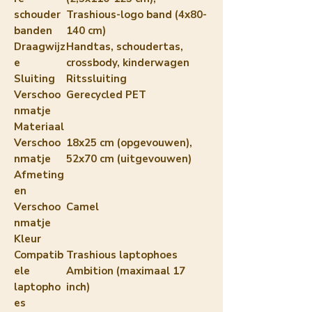
schouder
Trashious-logo band (4x80-
banden
140 cm)
Draagwijz
Handtas, schoudertas,
e
crossbody, kinderwagen
Sluiting
Ritssluiting
Verschoo
Gerecycled PET
nmatje
Materiaal
Verschoo
18x25 cm (opgevouwen),
nmatje
52x70 cm (uitgevouwen)
Afmeting
en
Verschoo
Camel
nmatje
Kleur
Compatib
Trashious laptophoes
ele
Ambition (maximaal 17
laptopho
inch)
es