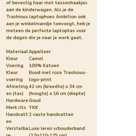
of bevestig haar met tassenhaakjes 
aan de kinderwagen. Als je de 
Trashious laptophoes Ambition ook 
aan je winkelmandje toevoegt, heb je 
meteen de perfecte laptoptas voor 
de dagen die je naar je werk gaat.
Materiaal
Appelleer
Kleur
Camel
Voering
100% Katoen
Kleur
Rood met roze Trashious-
voering
logo-print
Afmeting
42 cm (breedte) x 34 cm
en (tas)
(hoogte) x 16 cm (diepte)
Hardware
Goud
Merk rits
YKK
Handvatt
2 vaste handvatten
en
Verstelba
Luxe leren schouderband
re
(2,5x110-125 cm),