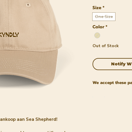
Size
*
One Size
Color
*
Out of Stock
Notify W
We accept these p
aankoop aan Sea Shepherd!