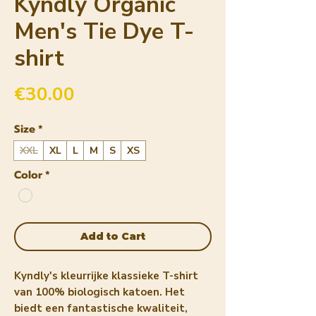
Kyndly Organic
Men's Tie Dye T-
shirt
Price
€30.00
Size
*
XXL
XL
L
M
S
XS
Color
*
Add to Cart
Kyndly's kleurrijke klassieke T-shirt
van 100% biologisch katoen. Het
biedt een fantastische kwaliteit,