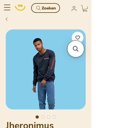
Zoeken
Jheronimus