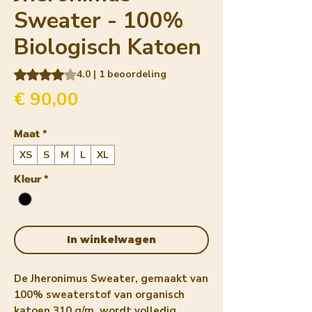
Sweater - 100%
Biologisch Katoen
Waardering is 4.0 op vijf sterren op basis van 1 beoordeling
4.0 | 1 beoordeling
Prijs
€ 90,00
Maat
*
XS
S
M
L
XL
Kleur
*
In winkelwagen
De Jheronimus Sweater, gemaakt van
100% sweaterstof van organisch
katoen 310 g/m, wordt volledig