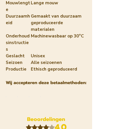
Mouwlengt
Lange mouw
e
Duurzaamh
Gemaakt van duurzaam
eid
geproduceerde
materialen
Onderhoud
Machinewasbaar op 30°C
sinstructie
s
Geslacht
Unisex
Seizoen
Alle seizoenen
Productie
Ethisch geproduceerd
Wij accepteren deze betaalmethoden:
Beoordelingen
4.0
Beoordeeld met 4 uit 5 sterren.