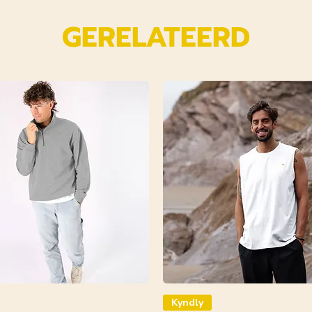
GERELATEERD
Kyndly