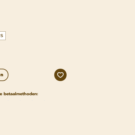
js
S
en
e betaalmethoden: