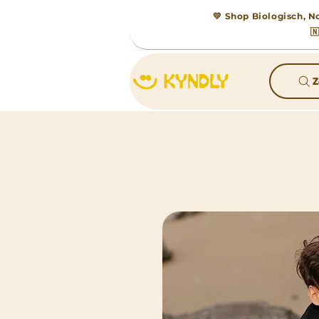
💛 Shop Biologisch, No

Z