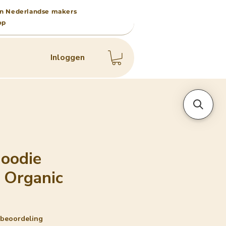
 van Nederlandse makers
op
Inloggen
oodie
 Organic
p vijf sterren op basis van 1 beoordeling
1 beoordeling