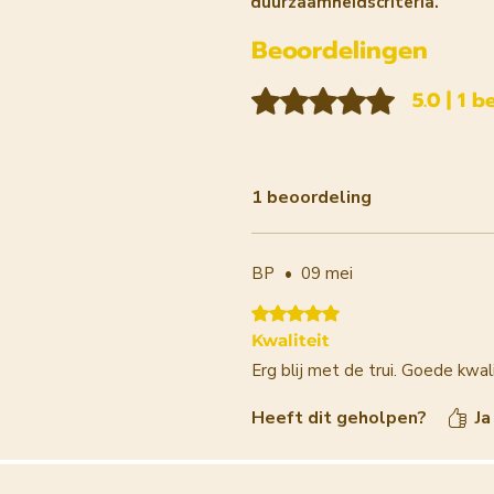
duurzaamheidscriteria.
Beoordelingen
Beoordeeld met 5 uit 5 sterren.
5.0 | 1 
1 beoordeling
BP
•
09 mei
Beoordeeld met 5 uit 5 sterren.
Kwaliteit
Erg blij met de trui. Goede kwal
Heeft dit geholpen?
Ja