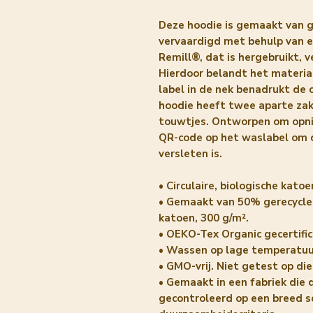
Deze hoodie is gemaakt van ge
vervaardigd met behulp van 
Remill®, dat is hergebruikt,
Hierdoor belandt het materiaa
label in de nek benadrukt de c
hoodie heeft twee aparte zak
touwtjes. Ontworpen om opn
QR-code op het waslabel om d
versleten is.
• Circulaire, biologische katoe
• Gemaakt van 50% gerecycled
katoen, 300 g/m².
• OEKO-Tex Organic gecertifi
• Wassen op lage temperatuu
• GMO-vrij. Niet getest op die
• Gemaakt in een fabriek die 
gecontroleerd op een breed sc