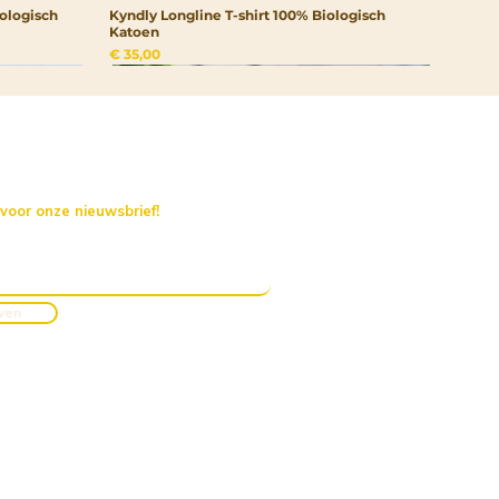
ologisch
Kyndly Longline T-shirt 100% Biologisch
Katoen
Prijs
€ 35,00
 voor onze nieuwsbrief!
jven
Kyndly
Kyndly
Kyndly
rtrui
Kyndly Drinkfles RVS
Kyndly Organic Kids Pullover Hoodie
Kyndly Organic Junior Pet
Niet op voorraad
Prijs
Prijs
€ 20,00
€ 50,00