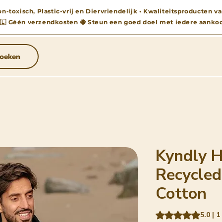
n-toxisch, Plastic-vrij en Diervriendelijk • Kwaliteitsproducten
🇱 Géén verzendkosten 🐝 Steun een goed doel met iedere aanko
oeken
Kyndly H
Recycled
Cotton
Waardering is 5.0 o
5.0 | 