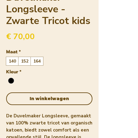
Longsleeve -
Zwarte Tricot kids
Prijs
€ 70,00
Maat
*
140
152
164
Kleur
*
In winkelwagen
De Duvelmaker Longsleeve, gemaakt
van 100% zwarte tricot van organisch
katoen, biedt zowel comfort als een
opvallende stijl. De longsleeve is