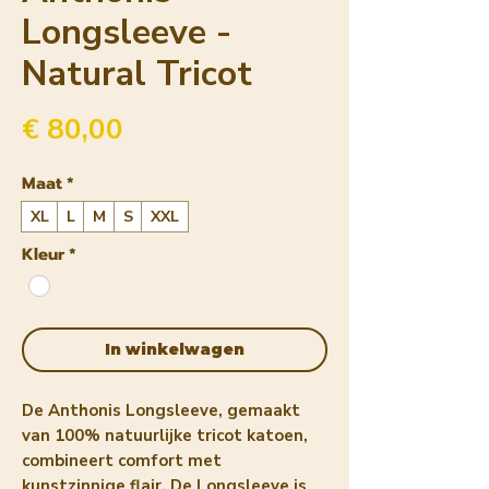
Longsleeve -
Natural Tricot
Prijs
€ 80,00
Maat
*
XL
L
M
S
XXL
Kleur
*
In winkelwagen
De Anthonis Longsleeve, gemaakt
van 100% natuurlijke tricot katoen,
combineert comfort met
kunstzinnige flair. De Longsleeve is