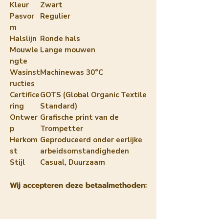
Kleur
Zwart
Pasvor
Regulier
m
Halslijn
Ronde hals
Mouwle
Lange mouwen
ngte
Wasinst
Machinewas 30°C
ructies
Certifice
GOTS (Global Organic Textile
ring
Standard)
Ontwer
Grafische print van de
p
Trompetter
Herkom
Geproduceerd onder eerlijke
st
arbeidsomstandigheden
Stijl
Casual, Duurzaam
Wij accepteren deze betaalmethoden: