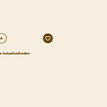
js
en
e betaalmethoden: