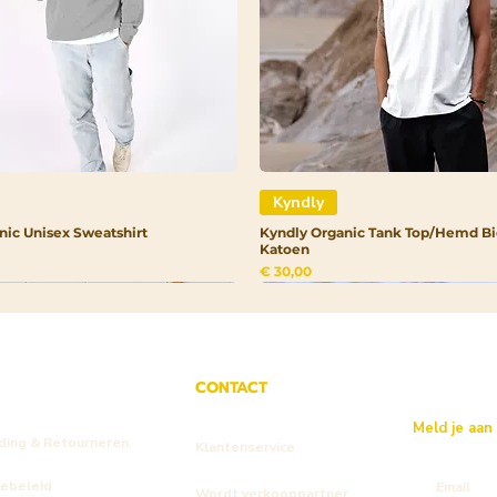
Kyndly
nic Unisex Sweatshirt
Kyndly Organic Tank Top/Hemd Bi
Katoen
Prijs
€ 30,00
CONTACT
Meld je aan
ding & Retourneren
Klantenservice
iebeleid
Wordt verkooppartner