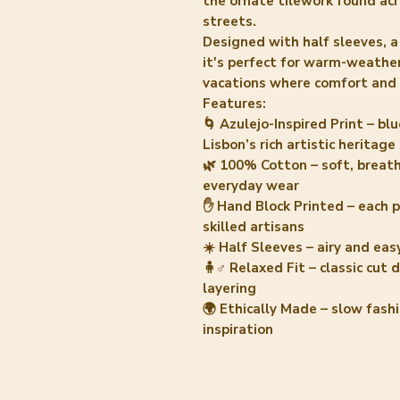
the ornate tilework found acro
streets.
Designed with half sleeves, a 
it's perfect for warm-weather
vacations where comfort and c
Features:
🌀 Azulejo-Inspired Print – b
Lisbon’s rich artistic heritage
🌿 100% Cotton – soft, breath
everyday wear
✋ Hand Block Printed – each p
skilled artisans
☀️ Half Sleeves – airy and eas
🧍♂️ Relaxed Fit – classic cu
layering
🌍 Ethically Made – slow fash
inspiration