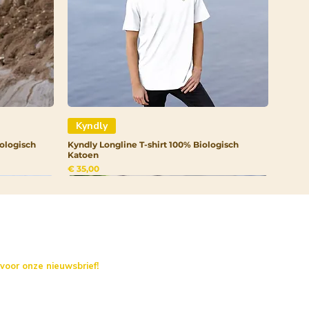
Kyndly
ologisch
Kyndly Longline T-shirt 100% Biologisch
Katoen
Prijs
€ 35,00
 voor onze nieuwsbrief!