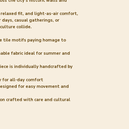
ss the city’s historic walls and
relaxed fit, and light-as-air comfort,
 days, casual gatherings, or
ulture collide.
lue tile motifs paying homage to
able fabric ideal for summer and
iece is individually handcrafted by
y for all-day comfort
t designed for easy movement and
ion crafted with care and cultural