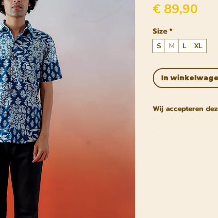
Pri
€ 89,90
Size
*
S
M
L
XL
In winkelwag
Wij accepteren dez