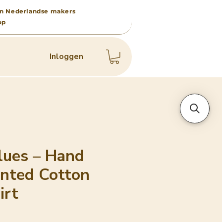
 van Nederlandse makers
op
Inloggen
lues – Hand
inted Cotton
irt