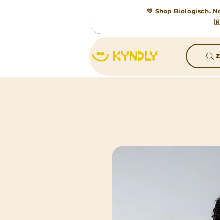
💛 Shop Biologisch, No

Z