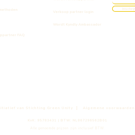
Inschri
methoden
Verkoop partner login
Wordt Kyndly Ambassador
ppartner FAQ
Kyndly
Kyndly
Kyndly
ic Men's Tie Dye T-shirt
nic Cap F*ck Fast Fashion
ologisch katoen
Kyndly Organic Shopper Tote Bag
Kyndly Organic Kids Jumper kinde
Kyndly Organic Original Cap
Niet op voorraad
Prijs
Prijs
€ 25,00
€ 40,00
|
itiatief van Stichting Green Unity
Algemene voorwaarden
KvK: 95783431 | BTW: NL867296562B01
Alle genoemde prijzen zijn inclusief BTW.