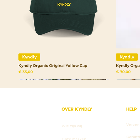
Kyndly
Kyndly
Kyndly Organic Original Yellow Cap
Kyndly Orga
Prijs
Prijs
€ 35,00
€ 70,00
OVER KYNDLY
HELP
Verzen
Wie zijn wij
Garant
Onze merken