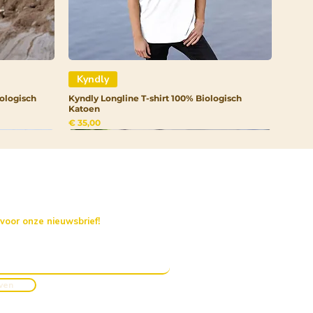
Kyndly
ologisch
Kyndly Longline T-shirt 100% Biologisch
Katoen
Prijs
€ 35,00
 voor onze nieuwsbrief!
jven