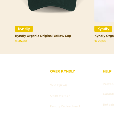
Kyndly
Kyndly
Kyndly Organic Original Yellow Cap
Kyndly Orga
Prijs
Prijs
€ 35,00
€ 70,00
OVER KYNDLY
HELP
Verzen
Wie zijn wij
Garant
Onze merken
Betaal
Kyndly Cadeaukaart