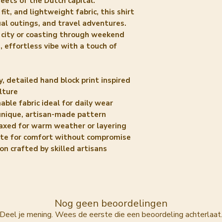
reets of the Dutch capital.
fit, and lightweight fabric, this shirt
ual outings, and travel adventures.
 city or coasting through weekend
h, effortless vibe with a touch of
y, detailed hand block print inspired
lture
ble fabric ideal for daily wear
 unique, artisan-made pattern
laxed for warm weather or layering
uette for comfort without compromise
on crafted by skilled artisans
Nog geen beoordelingen
Deel je mening. Wees de eerste die een beoordeling achterlaat