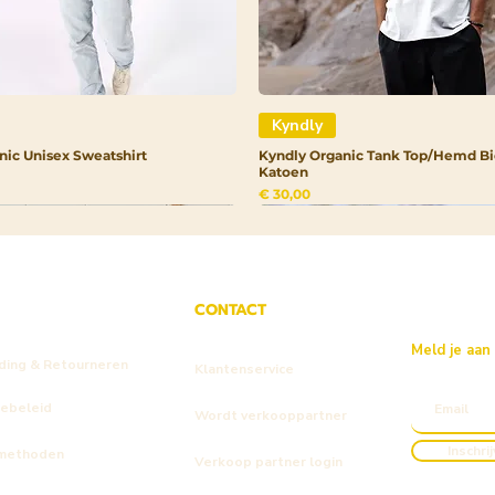
Kyndly
nic Unisex Sweatshirt
Kyndly Organic Tank Top/Hemd Bi
Katoen
Prijs
€ 30,00
CONTACT
Meld je aan
ding & Retourneren
Klantenservice
iebeleid
Wordt verkooppartner
Inschri
methoden
Verkoop partner login