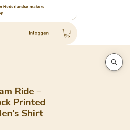
 van Nederlandse makers
op
Inloggen
am Ride –
ck Printed
en’s Shirt