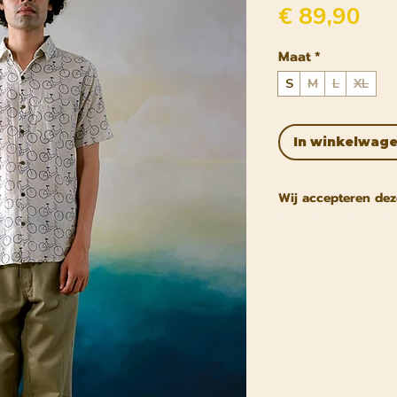
Pri
€ 89,90
Maat
*
S
M
L
XL
In winkelwag
Wij accepteren dez