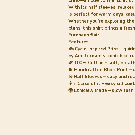
print—an ode to the iconic st
With its half sleeves, relaxed 
is perfect for warm days, cas
Whether you're exploring the
plans, this shirt brings a fres
European flair.
Features:
🚲 Cycle-Inspired Print – quirk
by Amsterdam's iconic bike cu
🌿 100% Cotton – soft, breatha
🧵 Handcrafted Block Print –
☀️ Half Sleeves – easy and re
🧍♂️ Classic Fit – easy silho
🌍 Ethically Made – slow fashi