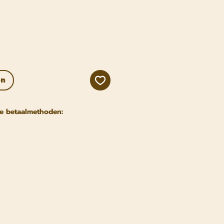
js
en
e betaalmethoden: