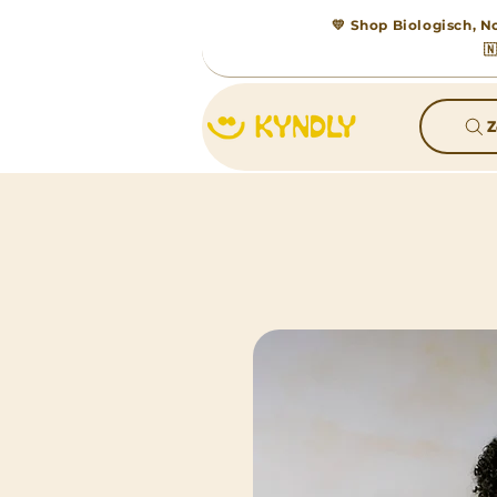
💛 Shop Biologisch, No

Z