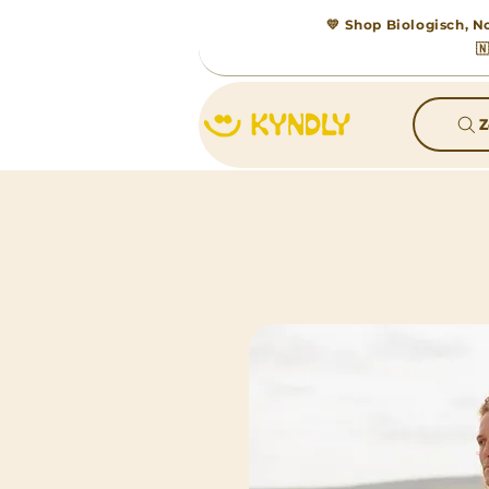
💛 Shop Biologisch, No

Z