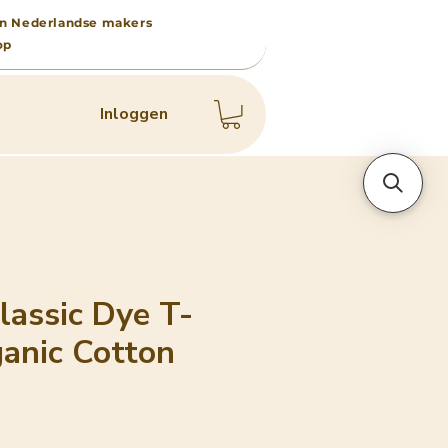
 van Nederlandse makers
op
Inloggen
lassic Dye T-
ganic Cotton
js