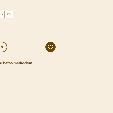
S
XS
en
e betaalmethoden: