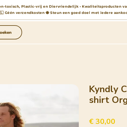
n-toxisch, Plastic-vrij en Diervriendelijk • Kwaliteitsproducten
🇱 Géén verzendkosten 🐝 Steun een goed doel met iedere aanko
oeken
Kyndly C
shirt Or
Pri
€ 30,00