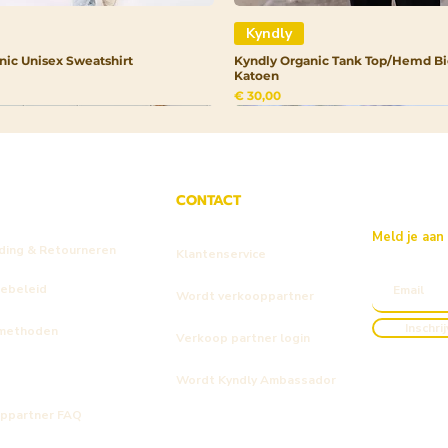
Kyndly
nic Unisex Sweatshirt
Kyndly Organic Tank Top/Hemd Bi
Katoen
Prijs
€ 30,00
CONTACT
Meld je aan
ding & Retourneren
Klantenservice
iebeleid
Wordt verkooppartner
Inschri
methoden
Verkoop partner login
Wordt Kyndly Ambassador
ppartner FAQ
Kyndly
Kyndly
Kyndly