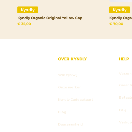
Kyndly
Kyndly
Kyndly Organic Original Yellow Cap
Kyndly Orga
Prijs
Prijs
€ 35,00
€ 70,00
OVER KYNDLY
HELP
Verzen
Wie zijn wij
Garant
Onze merken
Betaal
Kyndly Cadeaukaart
FAQ
Blog
Verkoo
Duurzaamheid
Kyndly
Kyndly
Kyndly
Kyndly
Kyndly
Kyndly