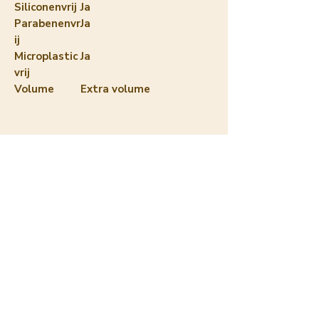
Siliconenvrij
Ja
Parabenenvr
Ja
ij
Microplastic
Ja
vrij
Volume
Extra volume
Wij accepteren deze betaalmethoden:
Nog geen beoordelingen
Deel je mening. Wees de eerste die een