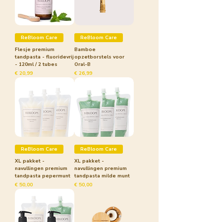
ReBloom Care
ReBloom Care
Flesje premium
Bamboe
tandpasta - fluoridevrij
opzetborstels voor
- 120ml / 2 tubes
Oral-B
Prijs
Prijs
€ 20,99
€ 26,99
ReBloom Care
ReBloom Care
XL pakket -
XL pakket -
navullingen premium
navullingen premium
tandpasta pepermunt
tandpasta milde munt
Prijs
Prijs
€ 50,00
€ 50,00