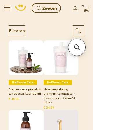
Zoeken
Filteren
ReBloom Care
ReBloom Care
Starter set - premium
Navulverpakking
tandpasta fluoridevrij
premium tandpasta -
fluoridevrij - 240ml/ 4
Prijs
€ 40,00
tubes
Prijs
€ 24,99