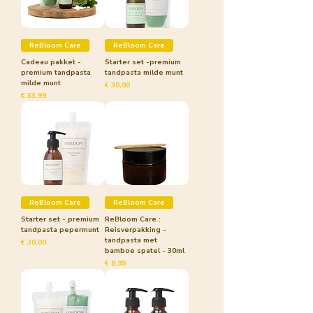
ReBloom Care
ReBloom Care
Cadeau pakket -
Starter set -premium
premium tandpasta
tandpasta milde munt
milde munt
Prijs
€ 30,00
Prijs
€ 33,99
ReBloom Care
ReBloom Care
Starter set - premium
ReBloom Care :
tandpasta pepermunt
Reisverpakking -
tandpasta met
Prijs
€ 30,00
bamboe spatel - 30ml
Prijs
€ 8,99