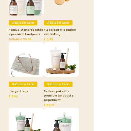
ReBloom Care
ReBloom Care
Familie starterspakket
Flosdraad in bamboe
- premium tandpasta
verpakking
Normale prijs
Verkoopprijs
Prijs
€ 63,96
€ 59,99
€ 6,99
ReBloom Care
ReBloom Care
Tongschraper
Cadeau pakket -
premium tandpasta
Prijs
€ 7,99
pepermunt
Prijs
€ 33,99