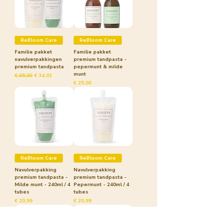
ReBloom Care
ReBloom Care
Familie pakket
Familie pakket
navulverpakkingen
premium tandpasta -
premium tandpasta
pepermunt & milde
munt
Normale prijs
Verkoopprijs
€ 35,00
€ 34,01
Prijs
€ 25,00
ReBloom Care
ReBloom Care
Navulverpakking
Navulverpakking
premium tandpasta -
premium tandpasta -
Milde munt - 240ml / 4
Pepermunt - 240ml / 4
tubes
tubes
Prijs
Prijs
€ 20,99
€ 20,99