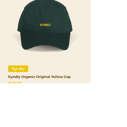
Kyndly
Kyndly Organic Original Yellow Cap
Prijs
€ 35,00
Meld je aan voor onze nieuwsbrief!
Inschrijven