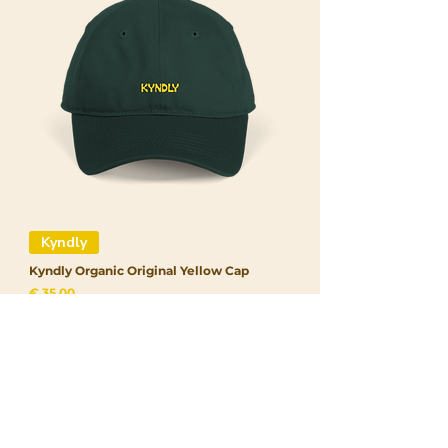
Kyndly
Kyndly Organic Original Yellow Cap
Prijs
€ 35,00
Meld je aan voor onze nieuwsbrief!
Inschrijven