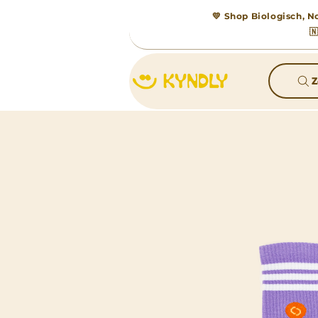
💛 Shop Biologisch, No

Z