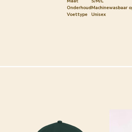
Maat
S/M/L
Onderhoud
Machinewasbaar o
Voettype
Unisex