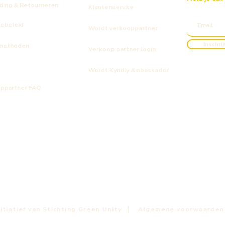
ding & Retourneren
Klantenservice
iebeleid
Wordt verkooppartner
Inschri
methoden
Verkoop partner login
Wordt Kyndly Ambassador
ppartner FAQ
Kyndly
Kyndly
Kyndly
ic Men's Tie Dye T-shirt
nic Cap F*ck Fast Fashion
ologisch katoen
Kyndly Organic Shopper Tote Bag
Kyndly Organic Kids Jumper kinde
Kyndly Organic Original Cap
Niet op voorraad
Prijs
Prijs
€ 25,00
€ 40,00
|
itiatief van Stichting Green Unity
Algemene voorwaarden