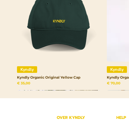
Kyndly
Kyndly
Kyndly Organic Original Yellow Cap
Kyndly Orga
Prijs
Prijs
€ 35,00
€ 70,00
OVER KYNDLY
HELP