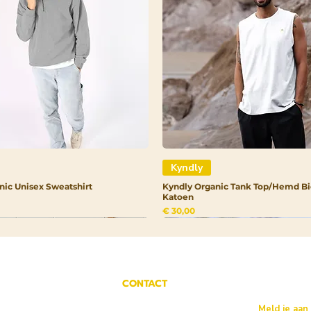
Kyndly
nic Unisex Sweatshirt
Kyndly Organic Tank Top/Hemd Bi
Katoen
Prijs
€ 30,00
CONTACT
Meld je aan