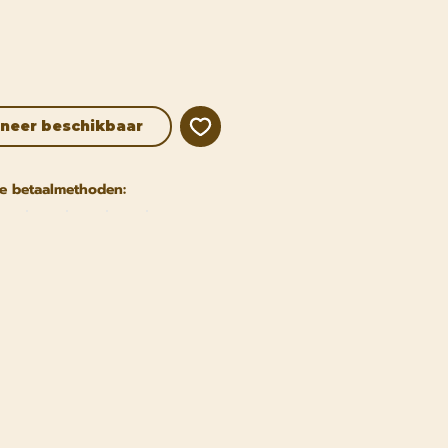
neer beschikbaar
e betaalmethoden: