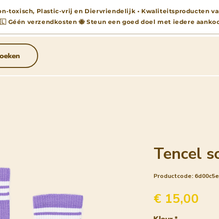
n-toxisch, Plastic-vrij en Diervriendelijk • Kwaliteitsproducten
🇱 Géén verzendkosten 🐝 Steun een goed doel met iedere aanko
oeken
Tencel s
Productcode: 6d00c5
Pri
€ 15,00
Kleur
*