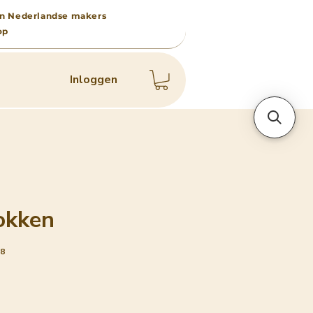
 van Nederlandse makers
op
Inloggen
okken
e8
js