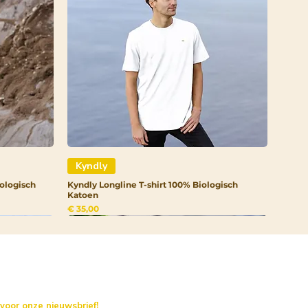
Kyndly
ologisch
Kyndly Longline T-shirt 100% Biologisch
Katoen
Prijs
€ 35,00
 voor onze nieuwsbrief!