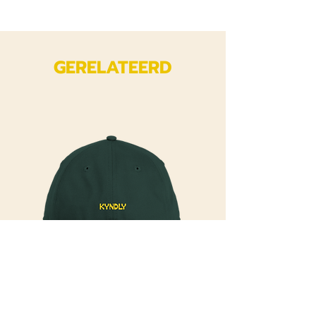
GERELATEERD
Kyndly