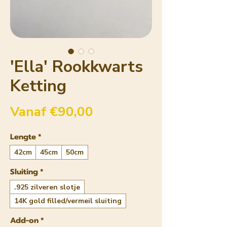
'Ella' Rookkwarts
Ketting
Verkoopprijs
Vanaf
€90,00
Lengte
*
42cm
45cm
50cm
Sluiting
*
.925 zilveren slotje
14K gold filled/vermeil sluiting
Add-on
*