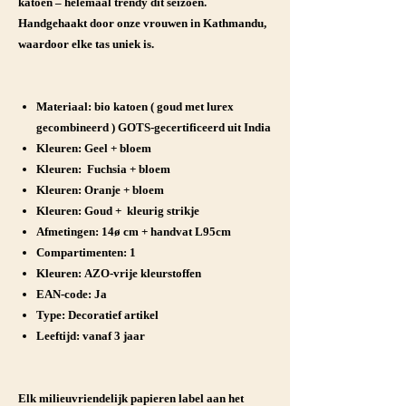
katoen – helemaal trendy dit seizoen.
Handgehaakt door onze vrouwen in Kathmandu,
waardoor elke tas uniek is.
Materiaal:
bio katoen ( goud met lurex
gecombineerd ) GOTS-gecertificeerd uit India
Kleuren
: Geel + bloem
Kleuren:
Fuchsia + bloem
Kleuren:
Oranje + bloem
Kleuren:
Goud + kleurig strikje
Afmetingen:
14ø cm + handvat L95cm
Compartimenten:
1
Kleuren:
AZO-vrije kleurstoffen
EAN-code:
Ja
Type:
Decoratief artikel
Leeftijd:
vanaf 3 jaar
Elk milieuvriendelijk papieren label aan het