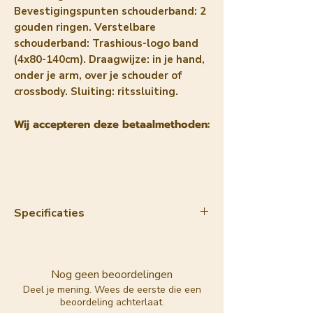
Bevestigingspunten schouderband: 2
gouden ringen. Verstelbare
schouderband: Trashious-logo band
(4x80-140cm). Draagwijze: in je hand,
onder je arm, over je schouder of
crossbody. Sluiting: ritssluiting.
Wij accepteren deze betaalmethoden:
Specificaties
Materiaal:
appelleer
Kleur:
donkerblauw
Voering:
100% katoen
Nog geen beoordelingen
Kleur voering:
rood met roze
Deel je mening. Wees de eerste die een
beoordeling achterlaat.
Trashiouslogo-print