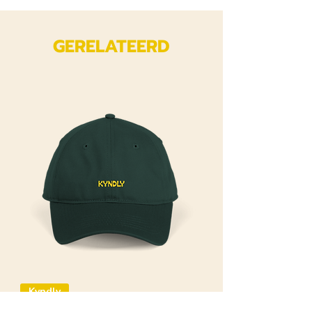
GERELATEERD
Kyndly
Kyndly Organic Original Yellow Cap