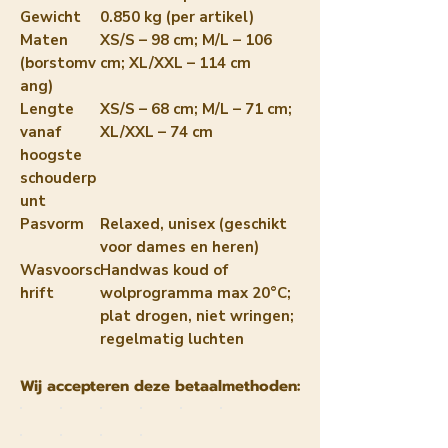
Gewicht
0.850 kg (per artikel)
Maten
XS/S – 98 cm; M/L – 106
(borstomv
cm; XL/XXL – 114 cm
ang)
Lengte
XS/S – 68 cm; M/L – 71 cm;
vanaf
XL/XXL – 74 cm
hoogste
schouderp
unt
Pasvorm
Relaxed, unisex (geschikt
voor dames en heren)
Wasvoorsc
Handwas koud of
hrift
wolprogramma max 20°C;
plat drogen, niet wringen;
regelmatig luchten
Wij accepteren deze betaalmethoden: