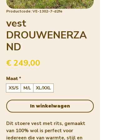
Productcode: VE-1302-7-d2fe
vest
DROUWENERZA
ND
Prijs
€ 249,00
Maat
*
XS/S
M/L
XL/XXL
In winkelwagen
Dit stoere vest met rits, gemaakt
van 100% wol is perfect voor
iedereen die van warmte, stijl en