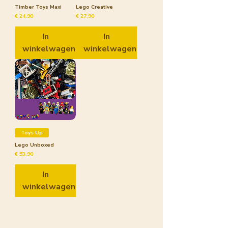
Timber Toys Maxi
Lego Creative
Prijs
Prijs
€ 24,90
€ 27,90
In
In
winkelwagen
winkelwagen
Toys Up
Lego Unboxed
Prijs
€ 53,90
In
winkelwagen