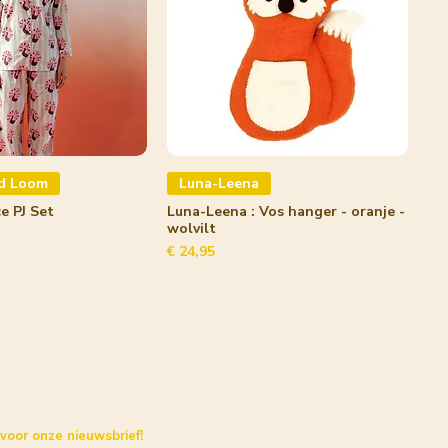
d Loom
Luna-Leena
e PJ Set
Luna-Leena : Vos hanger - oranje -
wolvilt
Prijs
€ 24,95
 voor onze nieuwsbrief!