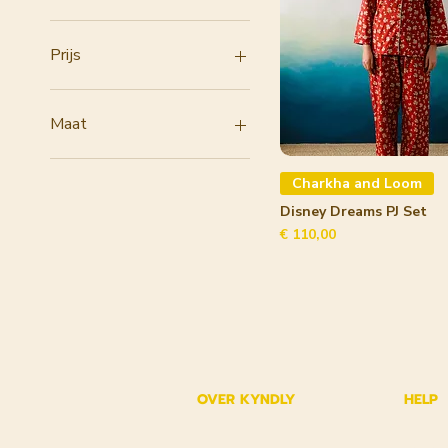
Prijs
€ 24
€ 110
Maat
L
Charkha and Loom
M
S
Disney Dreams PJ Set
Prijs
€ 110,00
OVER KYNDLY
HELP