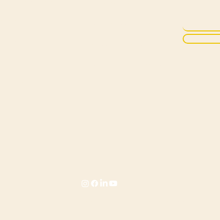
ding & Retourneren
Klantenservice
iebeleid
Wordt verkooppartner
Inschri
methoden
Verkoop partner login
Wordt Kyndly Ambassador
ppartner FAQ
|
itiatief van Stichting Green Unity
Algemene voorwaarden