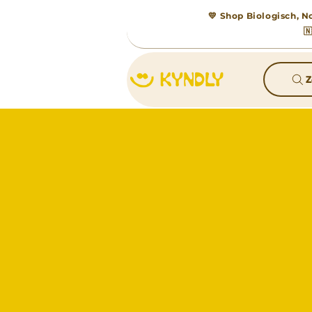
💛 Shop Biologisch, No

Z