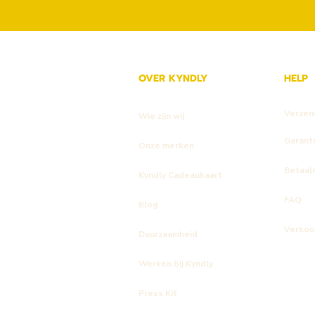
OVER KYNDLY
HELP
Verzen
Wie zijn wij
Garant
Onze merken
Betaal
Kyndly Cadeaukaart
FAQ
Blog
Verkoo
Duurzaamheid
Werken bij Kyndly
Press Kit