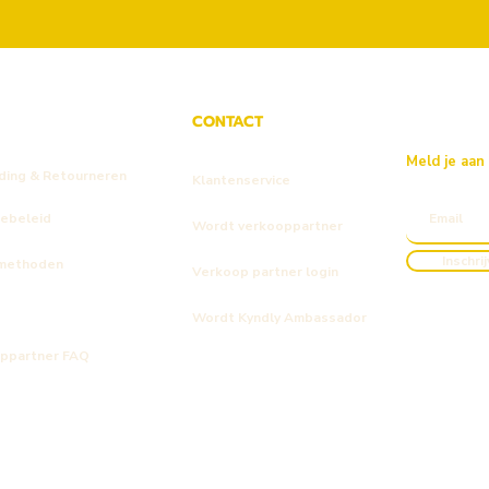
CONTACT
Meld je aan
ding & Retourneren
Klantenservice
iebeleid
Wordt verkooppartner
Inschri
methoden
Verkoop partner login
Wordt Kyndly Ambassador
ppartner FAQ