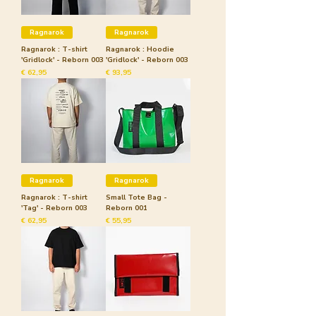
Ragnarok
Ragnarok
Ragnarok : T-shirt
Ragnarok : Hoodie
'Gridlock' - Reborn 003
'Gridlock' - Reborn 003
Prijs
Prijs
€ 62,95
€ 93,95
Ragnarok
Ragnarok
Ragnarok : T-shirt
Small Tote Bag -
'Tag' - Reborn 003
Reborn 001
Prijs
Prijs
€ 62,95
€ 55,95