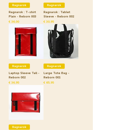
Ragnarok
Ragnarok
Ragnarok : T-shirt
Ragnarok : Tablet
Plain - Reborn 003
Sleeve - Reborn 002
Prijs
Prijs
€ 36,00
€ 30,95
Ragnarok
Ragnarok
Laptop Sleeve Tall -
Large Tote Bag -
Reborn 002
Reborn 001
Prijs
Prijs
€ 36,95
€ 65,95
Ragnarok