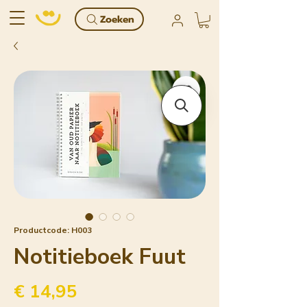
Zoeken
Productcode: H003
Notitieboek Fuut
Prijs
€ 14,95