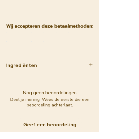
Wij accepteren deze betaalmethoden:
Ingrediënten
Sodium Rice Branate (verzeepte
rijstolie), Sodium
Sunflowerseedate (verzeepte
Nog geen beoordelingen
zonnebloemolie), Sodium Cocoate
Deel je mening. Wees de eerste die een
beoordeling achterlaat.
(verzeepte kokosolie), Sodium
Kokumate (verzeepte kokumboter),
Aqua, Glycerin, Sodium
Geef een beoordeling
Sheabutterate (verzeepte
sheaboter), Sodium Castorate