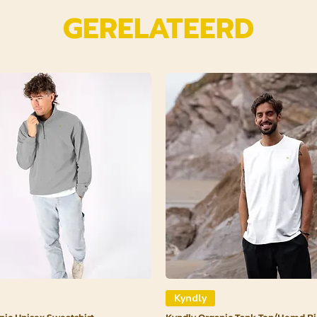
GERELATEERD
Kyndly