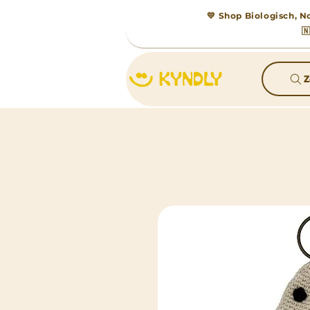
💛 Shop Biologisch, No

Z