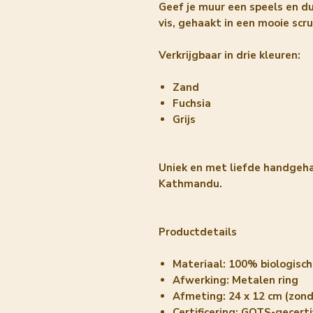
Geef je muur een speels en d
vis, gehaakt in een mooie sc
Verkrijgbaar in drie kleuren:
Zand
Fuchsia
Grijs
Uniek en met liefde handgeha
Kathmandu.
Productdetails
Materiaal: 100% biologisc
Afwerking: Metalen ring
Afmeting: 24 x 12 cm (zond
Certificering: GOTS-gecertif