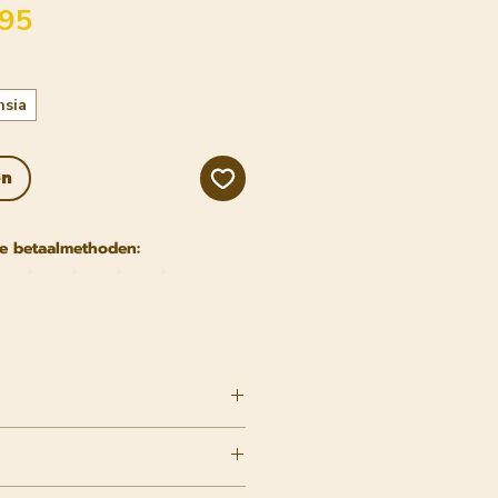
Verkoopprijs
,95
hsia
en
e betaalmethoden: