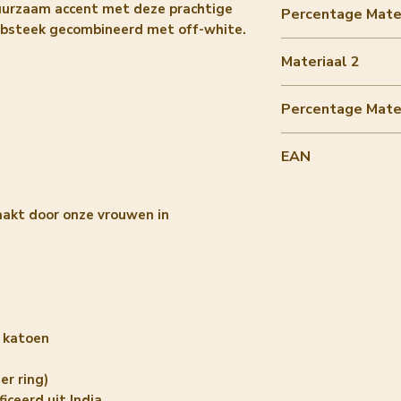
organic cotton
uurzaam accent met deze prachtige
Percentage Mater
rubsteek gecombineerd met off-white.
90-100%
Materiaal 2
metal ring
Percentage Mater
0-10%
EAN
8720364142049
akt door onze vrouwen in
h katoen
er ring)
iceerd uit India