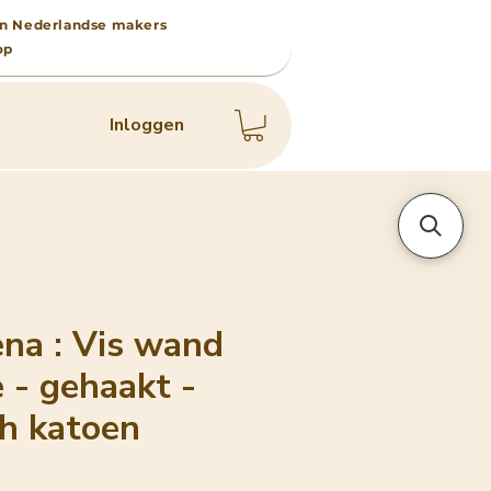
 van Nederlandse makers
op
Inloggen
na : Vis wand
e - gehaakt -
ch katoen