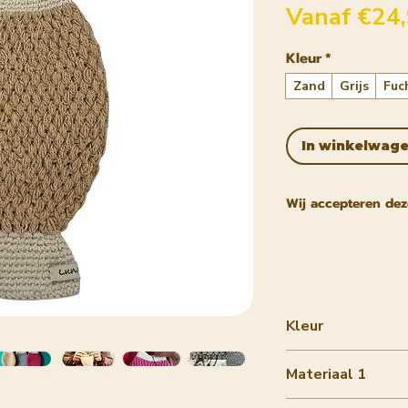
Vanaf
€24
Kleur
*
Zand
Grijs
Fuc
In winkelwag
Wij accepteren dez
Kleur
sand
Materiaal 1