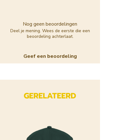
Avocado olie - maakt de huid
zacht.
Hennepzaadolie - is
Nog geen beoordelingen
vochtregulerend (for external
Deel je mening. Wees de eerste die een
beoordeling achterlaat.
use only, contains no CBD or
THC).
Zwarte vlierbes zaad olie - werkt
Geef een beoordeling
vochtregulerend.
Haverolie - voedt en verzacht de
huid. Herstelt de vochtbalans en
kalmeert droge, geïrriteerde
huid.
GERELATEERD
Broccolizaadolie - rijk aan
antioxidanten, verzacht en
kalmeert de huid.
Komkommerextract - kalmerend,
ontstekingsremmend en
herstellend.