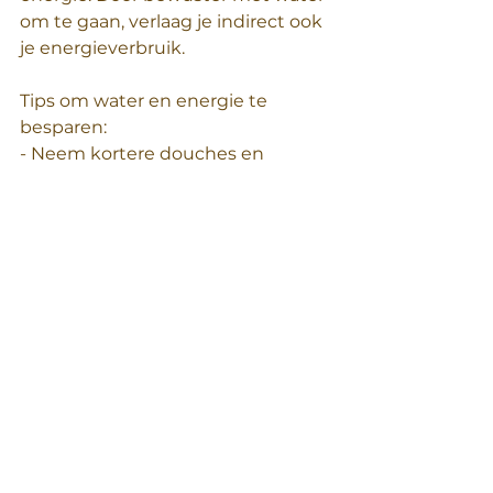
om te gaan, verlaag je indirect ook 
je energieverbruik.
Tips om water en energie te 
besparen:
- Neem kortere douches en 
overweeg een waterbesparende 
douchekop.
- Draai de kraan dicht tijdens het 
tandenpoetsen of afwassen.
- Zet de wasmachine en 
vaatwasser alleen aan wanneer ze 
volledig gevuld zijn.
Samen naar een duurzamere 
toekomst
Door bewuster om te gaan met 