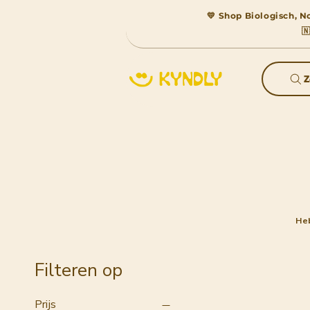
💛 Shop Biologisch, No

Z
Heb
Filteren op
Prijs