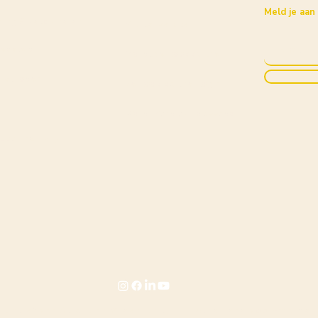
Meld je aan
ding & Retourneren
Klantenservice
iebeleid
Wordt verkooppartner
Inschri
methoden
Verkoop partner login
Wordt Kyndly Ambassador
ppartner FAQ
|
itiatief van Stichting Green Unity
Algemene voorwaarden