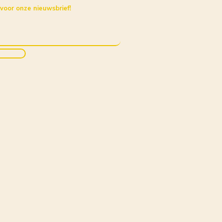
 voor onze nieuwsbrief!
jven
|
Privacy
|