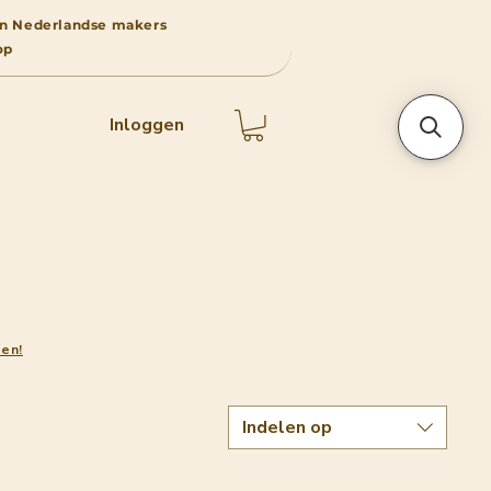
 van Nederlandse makers
op
Inloggen
en!
Indelen op