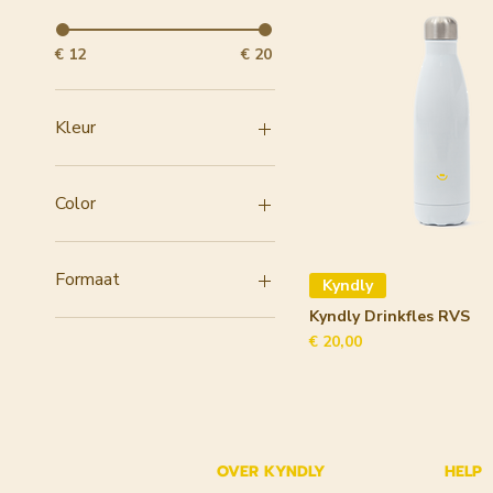
€ 12
€ 20
Kleur
Color
Clear
Green
Formaat
Kyndly
Kyndly Drinkfles RVS
500ml
Prijs
€ 20,00
OVER KYNDLY
HELP